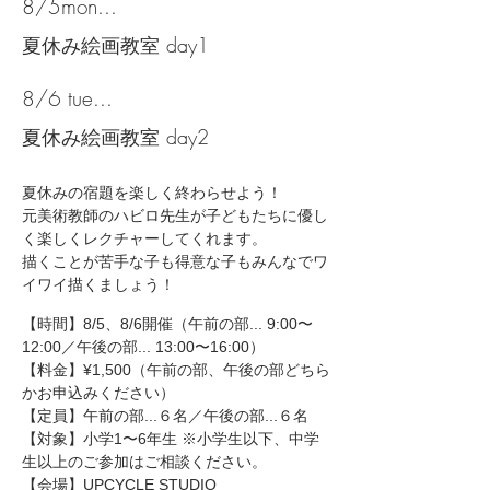
8/5mon...
​夏休み絵画教室 day1
8/6 tue...
​夏休み絵画教室 day2
夏休みの宿題を楽しく終わらせよう！
元美術教師のハビロ先生が子どもたちに優し
く楽しくレクチャーしてくれます。
​描くことが苦手な子も得意な子もみんなでワ
イワイ描くましょう！
【時間】
8/5、8/6開催（
午前の部... 9:00〜
12:00／午後の部... 13:00〜16:00）
【料金】¥1,500（午前の部、午後の部どちら
かお申込みください
）
​【定員】午前の部...６名／午後の部...６名
【対象
】小学1
〜6年生 ※小学生以下、中学
生以上のご参加はご相談ください。
【会場】UPCYCLE STUDIO