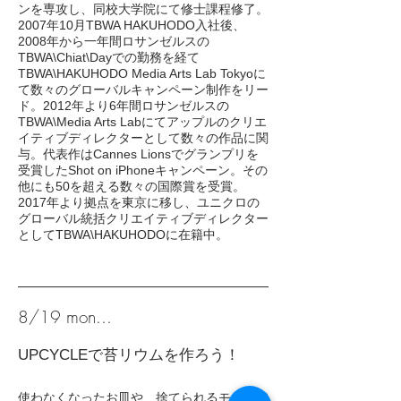
ンを専攻し、同校大学院にて修士課程修了。
2007年10月TBWA HAKUHODO入社後、
2008年から一年間ロサンゼルスの
TBWA\Chiat\Dayでの勤務を経て
TBWA\HAKUHODO Media Arts Lab Tokyoに
て数々のグローバルキャンペーン制作をリー
ド。2012年より6年間ロサンゼルスの
TBWA\Media Arts Labにてアップルのクリエ
イティブディレクターとして数々の作品に関
与。代表作はCannes Lionsでグランプリを
受賞したShot on iPhoneキャンペーン。その
他にも50を超える数々の国際賞を受賞。
2017年より拠点を東京に移し、ユニクロの
グローバル統括クリエイティブディレクター
としてTBWA\HAKUHODOに在籍中。
8/19 mon...
​UPCYCLEで苔リウムを作ろう！
使わなくなったお皿や、捨てられるモノを使