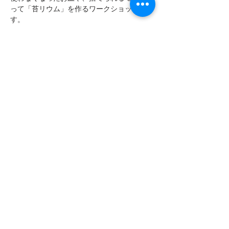
って「苔リウム」を作るワークショップで
す。
​苔とミニチュア人形を組み合わせて自分だけ
の小さな苔世界を作ろう！
【時間】13:00〜16:00
【料金】¥800
​【定員】10名
【対象】小学生（親子参加の場合は保護者の
方も１名分の料金をいただきます
）
​【会場】UPCYCLE STUDIO
8/16 fri...