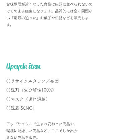
​賞味期限が近くなった食品は店頭に並べられないの
でそのまま廃棄になります。品質的には全く問題な
い「期限の迫った」お菓子や缶詰などを販売しま
す。
Upcycle item
○リサイクルダウン
／布団
○洗剤（生分解性100%）
○マスク（遠州綿紬）
​○
洗着 SENGI
​アップサイクルで生まれ変わった商品や、
環境に配慮した商品など、ここでしか出会
えない商品を販売。