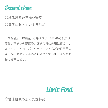
Second class
○地元農家の不揃い野菜
​○倉庫に眠っている日用品
「２級品」「B級品」と呼ばれる、いわゆる訳アリ
商品。不揃いの野菜や、運送の時に外箱に傷のつい
たトイレットペーパーやティッシュなどの日用品の
ような、まだ使えるのに処分されてしまう商品をお
得に販売します。
Limit
Food
○賞味期限の迫った食料品