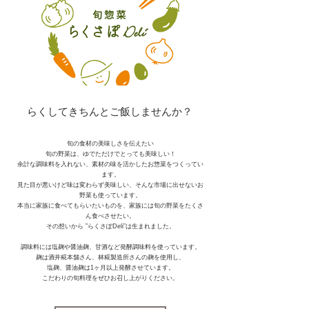
らくしてきちんとご飯しませんか？
旬の食材の美味しさを伝えたい
旬の野菜は、ゆでただけでとっても美味しい！
余計な調味料を入れない、素材の味を活かしたお惣菜をつくってい
ます。
見た目が悪いけど味は変わらず美味しい、そんな市場に出せないお
野菜も使っています。
本当に家族に食べてもらいたいものを、家族には旬の野菜をたくさ
ん食べさせたい。
その想いから
”らくさぽDeli”は生まれました。
調味料には塩麹や醤油麹、甘酒など発酵調味料を使っています。
麹は酒井糀本舗さん、林糀製造所さんの麹を使用し、
塩麹、醤油麹は1ヶ月以上発酵させています。
こだわりの旬料理をぜひお召し上がりください。