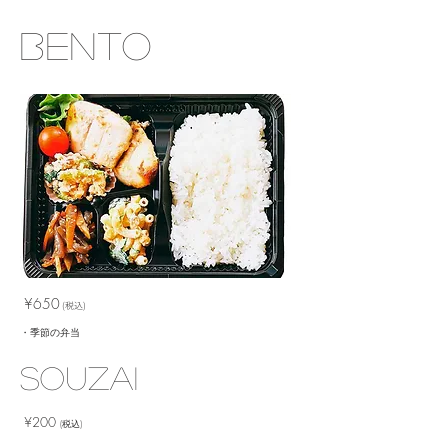
​BENTO
​¥650
(税込)
・季節の弁当
​SOUZAI
​¥200
(税込)